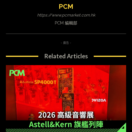
PCM
https://www.pcmarket.com.hk
PCM 編輯部
- 廣告 -
Related Articles