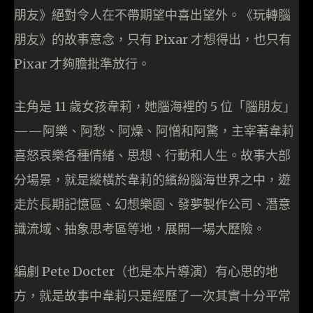
朋友》絕對令人在不帶期望中喜出望外。《玩轉腦
朋友》的故事意念，只有 Pixar 才想得出，也只有
Pixar 才夠膽批準放行。
主角是 11 歲女孩韋莉，她腦海裡的 5 位「腦朋友」
——阿樂、阿愁、阿燥、阿憎和阿驚，主宰著韋莉
喜怒哀樂各種情緒、思想、行動和人生。故事大部
分場景，就是縱橫於韋莉的繽紛腦海世界之中，遊
走於長期記憶區、幻想樂園、發夢製作公司、潛意
識流域、抽象思考區等地，展開一場大歷險。
編劇 Pete Docter（也是本片導演）有心思的地
方，就是故事中韋莉只是經歷了一次其實十分平常