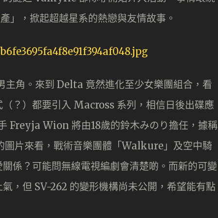
e）的遺產」，掀起超越星系的熱戀與友情故事。
形男主角。來到 Delta 竟然進化至少女樂團組合，看
？）都要引入 Macross 系列，相信日後出碟應
Freyja Wion 將由18歲的鈴木みのり擔任，據稱
布的圖片來看，戰術音樂團體「Walkure」及空中騎
愛關係？可能問無線電視編劇會清楚啲。而新的可變
有點點土氣，但 SV-262 的變形機構尚未公開，希望能有點