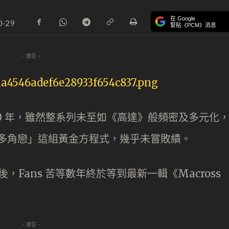
在 Google
0-29
緊貼《PCM》消息
- 廣告 -
 30 年，雖然整系列未至如《高達》般頻密及多元化
+ 多角戀」這組黃金方程式，幾乎未嘗敗績。
ier》後，Fans 苦等數年終於等到最新一輯《Macross
- 廣告 -