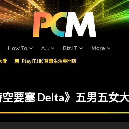
How To
A.I.
Biz.IT
More
專大獎
PlayIT.HK 智慧生活專門店
要塞 Delta》五男五女