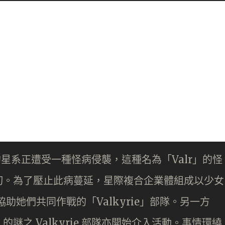
境的星系正遭受一種怪病侵襲，這種名為「Valr」的怪
切。為了壓止此病蔓延，星際複合企業體組成以少女
協助她們共同作戰的「Valkyrie」部隊。另一方
謎之 Valkyrie 部隊亦開始介入活動。事情環繞