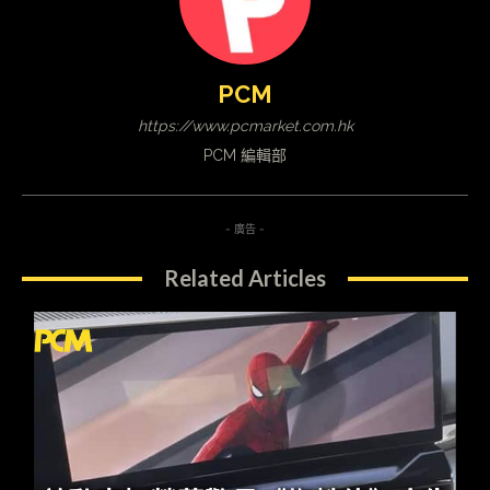
PCM
https://www.pcmarket.com.hk
PCM 編輯部
- 廣告 -
Related Articles