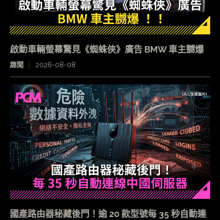
啟動車輛螢幕驚見《蜘蛛俠》廣告 BMW 車主嬲爆
趣聞
2026-08-08
國產路由器秘藏後門！逾 20 款型號每 35 秒自動連