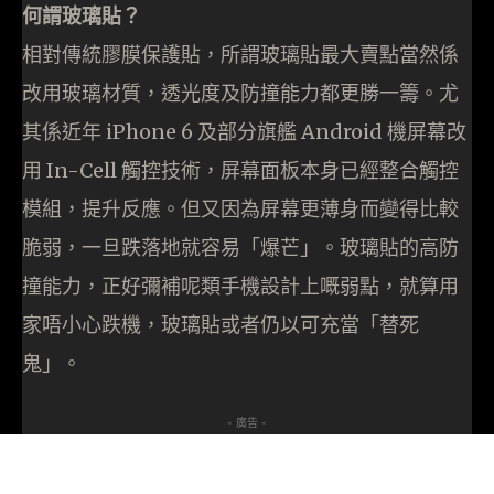
何謂玻璃貼？
相對傳統膠膜保護貼，所謂玻璃貼最大賣點當然係
改用玻璃材質，透光度及防撞能力都更勝一籌。尤
其係近年 iPhone 6 及部分旗艦 Android 機屏幕改
用 In-Cell 觸控技術，屏幕面板本身已經整合觸控
模組，提升反應。但又因為屏幕更薄身而變得比較
脆弱，一旦跌落地就容易「爆芒」。玻璃貼的高防
撞能力，正好彌補呢類手機設計上嘅弱點，就算用
家唔小心跌機，玻璃貼或者仍以可充當「替死
鬼」。
- 廣告 -