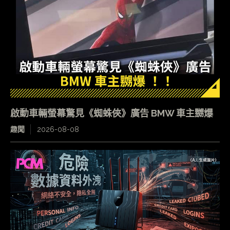
啟動車輛螢幕驚見《蜘蛛俠》廣告 BMW 車主嬲爆
趣聞
2026-08-08