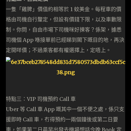
一隻「雞脾」價值約相等於 1 蚊美金。每程車的價
格由司機自行釐定，但設有價錢下限，以及車數限
制。你問，自由市場下司機咪好揀客？係架，據悉
司機個 App 喺接單前已經睇到閣下嘅目的地，再決
定開咩價；不過乘客都有權選擇上，定唔上。
特點三：VIP 司機預約 Call 車
Uber 等 Call 車 App 嘅其中一個不便之處，係只支
援即時 Call 車，冇得預約一兩個鐘後或第二日要
車，如果第二日晨早出發去機場想話今晚 Book 定