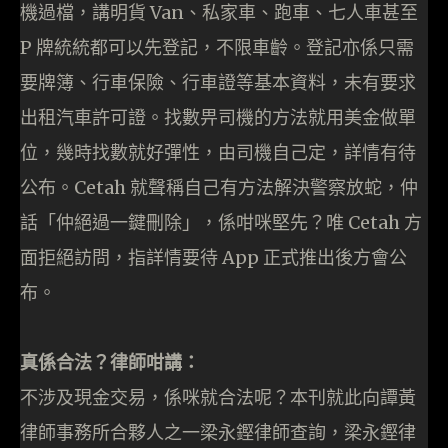
機過檔，講明貨 Van、私家車、跑車、七人車甚至
P 牌統統都可以先登記，不限車齡。登記亦係只需
要牌簿、行車保險、行車證等基本資料，未有要求
出租汽車許可證。找數畀司機的方法就用美金做單
位，幾時找數就好彈性，由司機自己定，詳情有待
公布。Cetah 就聲稱自己有方法解決警察放蛇，仲
話「仲絕過一鍵刪除」，係咁咪堅先？唯 Cetah 方
面拒絕訪問，指詳情要待 App 正式推出後方會公
布。
真係合法？律師咁講：
不涉及現金交易，係咪就合法呢？本刊就此向譚黃
律師事務所合夥人之一梁永鏗律師查詢，梁永鏗律