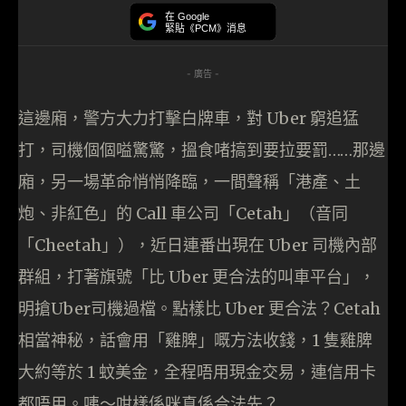
在 Google
緊貼《PCM》消息
- 廣告 -
這邊廂，警方大力打擊白牌車，對 Uber 窮追猛
打，司機個個嗌驚驚，搵食啫搞到要拉要罰……那邊
廂，另一場革命悄悄降臨，一間聲稱「港產、土
炮、非紅色」的 Call 車公司「Cetah」（音同
「Cheetah」），近日連番出現在 Uber 司機內部
群組，打著旗號「比 Uber 更合法的叫車平台」，
明搶Uber司機過檔。點樣比 Uber 更合法？Cetah
相當神秘，話會用「雞脾」嘅方法收錢，1 隻雞脾
大約等於 1 蚊美金，全程唔用現金交易，連信用卡
都唔用。咦～咁樣係咪真係合法先？