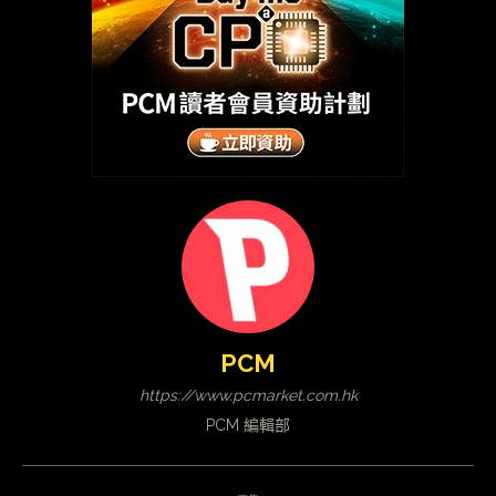
PCM
https://www.pcmarket.com.hk
PCM 編輯部