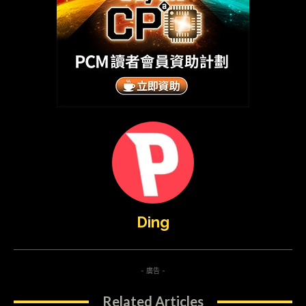
Ding
- 廣告 -
Related Articles