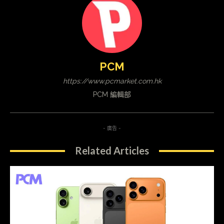
PCM
https://www.pcmarket.com.hk
PCM 編輯部
- 廣告 -
Related Articles