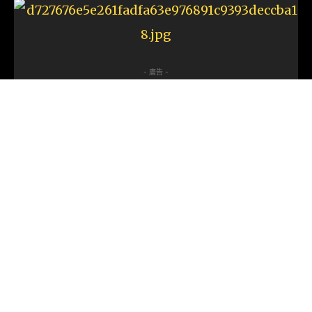
- 廣告 -