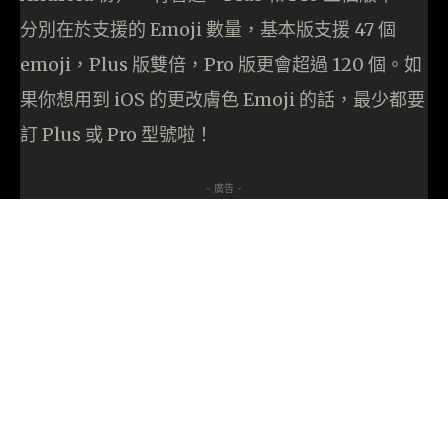
分別在於支援的 Emoji 數量，基本版支援 47 個
emoji，Plus 版雙倍，Pro 版更會超過 120 個。如
果你想用到 iOS 的更改膚色 Emoji 的話，最少都要
訂 Plus 或 Pro 型號啦！
- 廣告 -