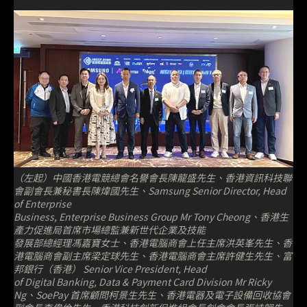
（左起）中國香港電競總會名譽會長陳龍盛先生、香港資訊科技聯
會副會長兼秘書長陳煒國先生、Samsung Senior Director, Head
of Enterprise
Business, Enterprise Business Group Mr Tony Cheong、香港生
產力促進局首席市場總監兼新世代企業及技能
發展部總經理馮嘉寶女士、香港電腦商會上任主席洪英峯先生、香
港電腦商會副主席梁定球先生、香港電腦商會主席許健生先生、富
邦銀行（香港） Senior Vice President, Head
of Digital Banking, Data & Payment Card Division Mr Ricky
Ng、SoePay 首席顧問柯景生先生、香港電器及電子設備回收協會