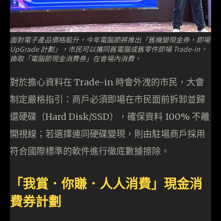
面對電子產品價格颷升，今年電腦節將推出「舊機變現金券，即場
UpGrade 計劃」，市民可以攜同舊電腦或舊零件即場 Trade-in，
換取「電腦節現金消費券」在會場內消費。
對於擔心資料在 Trade-in 時會外洩的市民，大會
制定嚴格指引：商戶必須即場在市民面前拆卸並歸
還硬碟（Hard Disk/SSD），確保資料 100% 不離
開視線；若選擇連同硬碟變現，則由駐場商戶採用
符合國際標準的軟件進行徹底數據擦除。
「我賞．你賺．人人消費」現金消
費券計劃