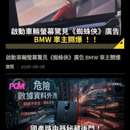
啟動車輛螢幕驚見《蜘蛛俠》廣告 BMW 車主嬲爆
趣聞
2026-08-08