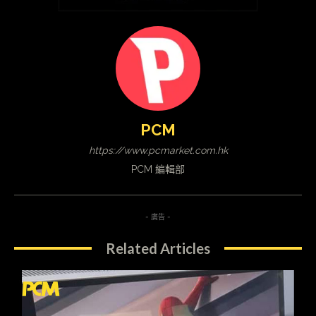
PCM
https://www.pcmarket.com.hk
PCM 編輯部
- 廣告 -
Related Articles