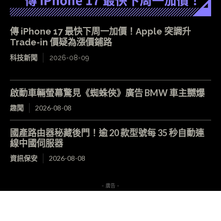
傳 iPhone 17 最快下周一加價！Apple 突調升
Trade-in 價疑為漲價鋪路
科技新聞
2026-08-09
啟動車輛螢幕驚見《蜘蛛俠》廣告 BMW 車主嬲爆
趣聞
2026-08-08
國產路由器秘藏後門！逾 20 款型號每 35 秒自動連
線中國伺服器
資訊保安
2026-08-08
- 廣告 -