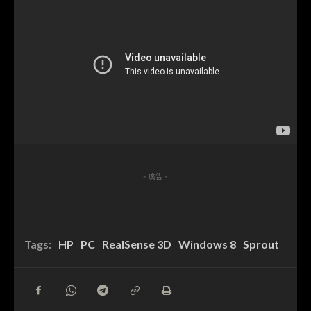
- 廣告 -
Tags:
HP
PC
RealSense 3D
Windows 8
Sprout