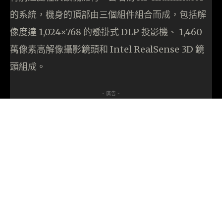
的系統，機身的頂部由三個組件組合而成，包括解
像度達 1,024×768 的懸掛式 DLP 投影機、 1,460
萬像素高解像攝影鏡頭和 Intel RealSense 3D 鏡
頭組成。
- 廣告 -