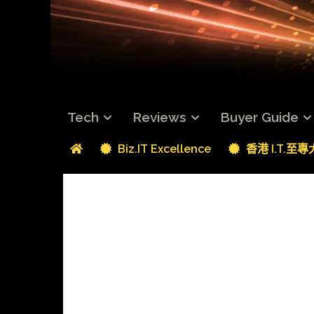
Tech
Reviews
Buyer Guide
Biz.IT Excellence
香港 I.T.至