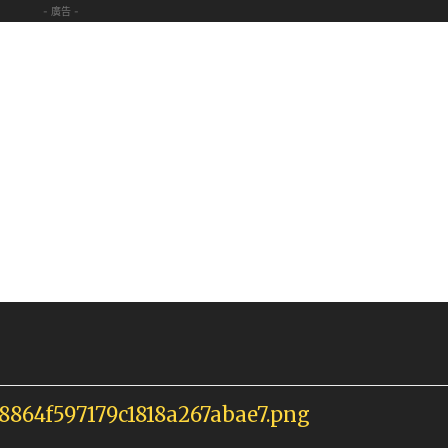
- 廣告 -