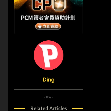
用
Ding
- 廣告 -
Related Articles