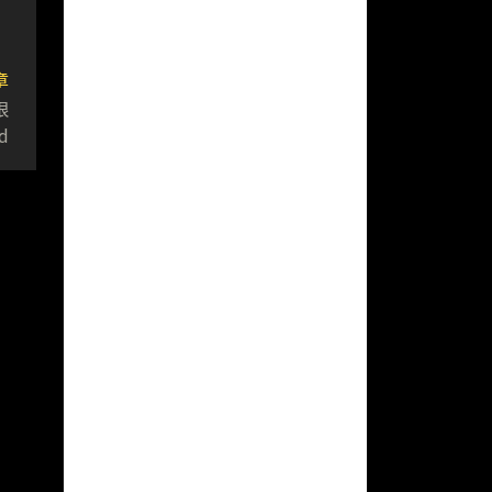
章
限
d