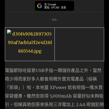
在 Google
緊貼《PCM》消息
- 廣告 -
電腦節除咗留意USB手指一類儲存產品之外，當然
唔少得而家好多人都會用嘅外置充電產品（俗稱
「尿袋」）啦，本地薑 XPower 就有呢個一嚿水買
尿袋優惠，雖然佢就得 5,000mAh 容量好似未夠吸
引，但睇真啲佢原來係用三洋電加上 2.4A 呢個犯規