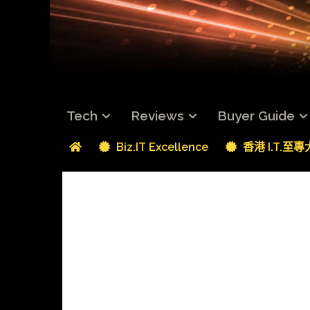
Tech
Reviews
Buyer Guide
Biz.IT Excellence
香港 I.T.至