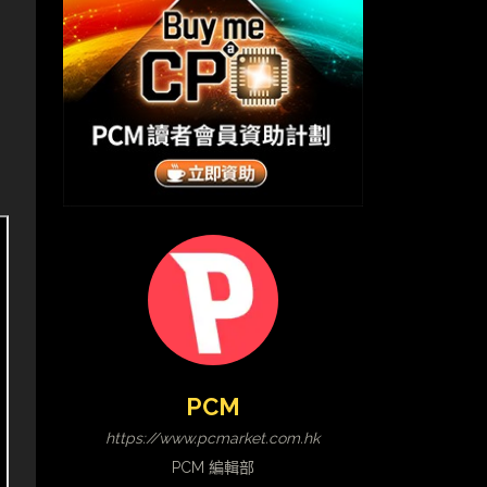
PCM
https://www.pcmarket.com.hk
PCM 編輯部