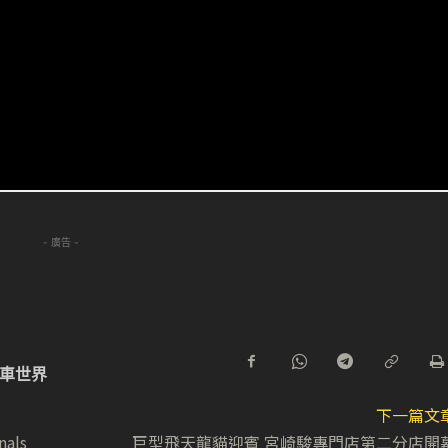
- 廣告 -
車世界
下一篇文
als
巨型飛天龍貓迎賓 宮崎駿專門店第二分店開