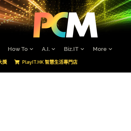
How To
A.I.
Biz.IT
More
專大獎
PlayIT.HK 智慧生活專門店