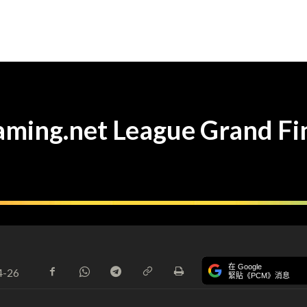
g.net League Grand Fi
在 Google
4-26
緊貼《PCM》消息