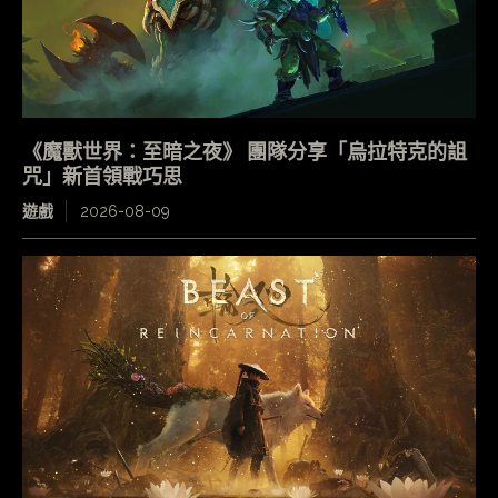
《魔獸世界：至暗之夜》 團隊分享「烏拉特克的詛
咒」新首領戰巧思
遊戲
2026-08-09