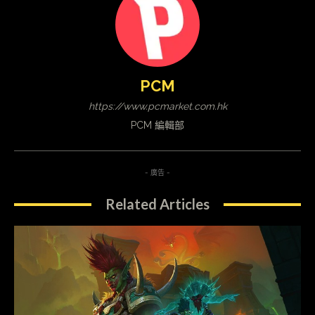
PCM
https://www.pcmarket.com.hk
PCM 編輯部
- 廣告 -
Related Articles