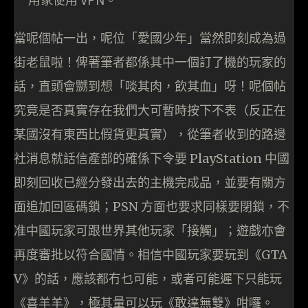
當呢個帖一出，呢位「愛國少年」當然即刻成為過
街老鼠啦！俾著筆者都係其中一個訂了機的玩家的
話，直頭會嬲到想「啖其肉，飲其血」呀！呢個帖
究竟是否真實存在我們大可暫時按下不表（反正在
某國沒有東西比假貨更真實），從筆者收到的路邊
社消息就話信產部的確係下令要 PlayStation 中國
即刻回收已經分發出去的主機完成品，並要有關方
面追加回區碼鎖；PSN 方面也要求同樣要閉鎖，不
准中國玩家可跟世界其他玩家「接觸」；遊戲亦會
再度審批以符合國情。相信中國玩家要玩到《GTA
V》的話，應該都冇乜可能，或者可能遲下只能玩
《喜羊羊》，極其量可以玩《敢達無雙》咁囉。