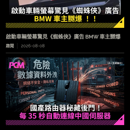
啟動車輛螢幕驚見《蜘蛛俠》廣告 BMW 車主嬲爆
趣聞
2026-08-08