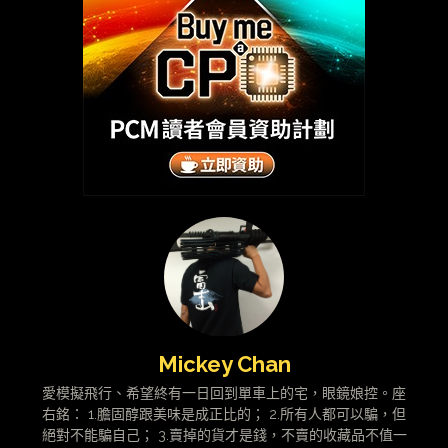
Mickey Chan
愛模擬飛行、希望終有一日回到單車上的宅，眼鏡娘控。座
右銘： 1.膽固醇跟美味是成正比的； 2.所有人都可以騙，但
絕對不能騙自己； 3.賣掉的貨才是錢，不賣的收藏品不值一