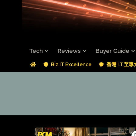
Tech
Reviews
Buyer Guide
Biz.IT Excellence
香港 I.T.至