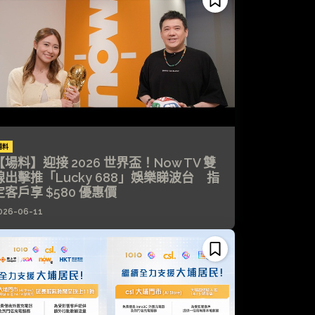
場料
【場料】迎接 2026 世界盃！Now TV 雙
線出擊推「Lucky 688」娛樂睇波台 指
定客戶享 $580 優惠價
026-06-11