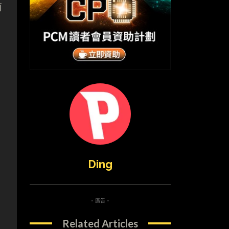
前
Ding
- 廣告 -
Related Articles