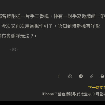
邀請函都曾經附送一片手工番梘，仲有一封手寫邀請函，帶
。今次又再次用番梘作引子，唔知到時新機有咩驚
發布會係咩玩法？）
- 廣告 -
下一篇文
iPhone 7 藍色版將取代太空灰 9 月登