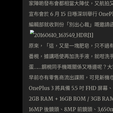
家陣啲發布會都相當大陣仗，又航拍又 V
宣布會於 6 月 15 日喺深圳舉行 On
編輯部就收到份「別出心裁」嘅邀請
原來，「這，又是一塊肥皂，只不過
番梘，據講唔使再加洗手液，就咁洗
蛋……鋼梘同手機嘅關係又喺邊呢？大家
早前亦有零售商流出諜照，可見新機
OnePlus 3 將具備 5.5 吋 FHD 屏
2GB RAM + 16GB ROM / 3GB RA
16MP 後鏡頭、8MP 前鏡頭、3,