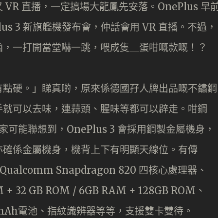
R 直播，一定搞場大龍鳳先安落。OnePlus 早
ePlus 3 新旗艦機發布會，仲話會用 VR 直播。不過，
函，一打開當堂嚇一跳，喂成隻＿蛋咁嘅款嘅！？
有點硬。」睇真啲，原來係德國孖人牌出品嘅不鏽鋼
手就可以去味，連蒜頭、腥味等都可以辟走。咁鋼
可能聯想到，OnePlus 3 會採用鋼製金屬機身，
亦確係金屬機身，機背上下有明顯天線位。有傳
幕、Qualcomm Snapdragon 820 四核心處理器、
M + 32 GB ROM / 6GB RAM + 128GB ROM、
650mAh電池、指紋識辨器等等，支援雙卡雙待。