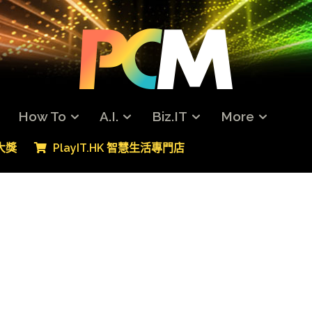
How To
A.I.
Biz.IT
More
專大獎
PlayIT.HK 智慧生活專門店