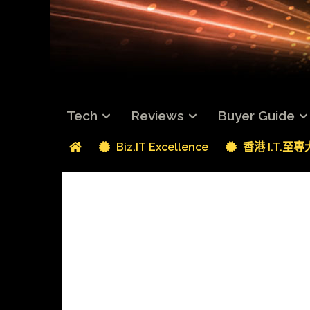
Tech
Reviews
Buyer Guide
Biz.IT Excellence
香港 I.T.至