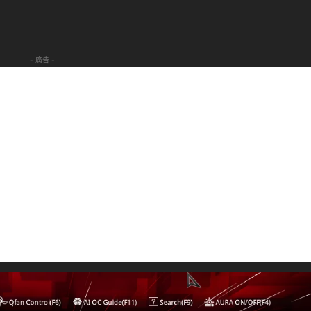
- 廣告 -