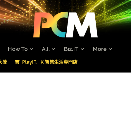
How To
A.I.
Biz.IT
More
專大獎
PlayIT.HK 智慧生活專門店