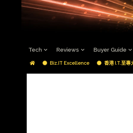
Tech
Reviews
Buyer Guide
Biz.IT Excellence
香港 I.T.至