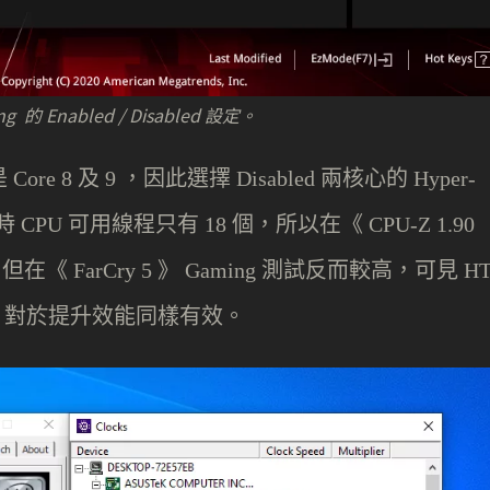
g 的 Enabled / Disabled 設定。
是
及
，因此選擇
兩核心的
Core 8
9
Disabled
Hyper-
時
可用線程只有
個，所以在《
CPU
18
CPU-Z 1.90
，但在《
》
測試反而較高，可見
FarCry 5
Gaming
H
，對於提升效能同樣有效。