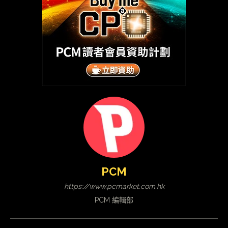
PCM
https://www.pcmarket.com.hk
PCM 編輯部