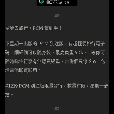
緊貼《PCM》消息
- 廣告 -
聖誕去旅行，PCM 幫到手！
下星期一出版的 PCM 別注版，有超輕便旅行電子
磅，細細個可以隨身袋，最高負
重 50kg，等你可
隨時睇住行李有無爆買過重，合併價只係
$55，包
埋電池即買即用。
#1219 PCM 別注版限量發行，數量有限，星期一必
搶。
- 廣告 -