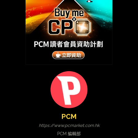
PCM
https://www.pcmarket.com.hk
PCM 編輯部