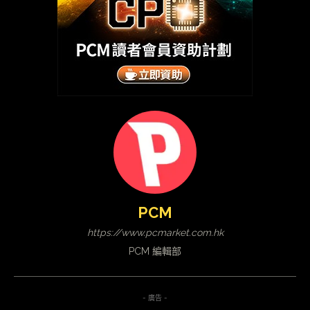
PCM
https://www.pcmarket.com.hk
PCM 編輯部
- 廣告 -