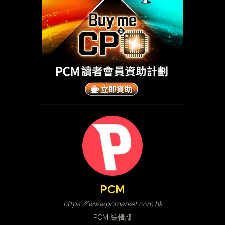
PCM
https://www.pcmarket.com.hk
PCM 編輯部