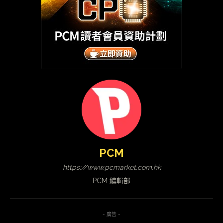
PCM
https://www.pcmarket.com.hk
PCM 編輯部
- 廣告 -