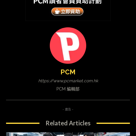
PCM
https://www.pcmarket.com.hk
PCM 編輯部
- 廣告 -
Related Articles