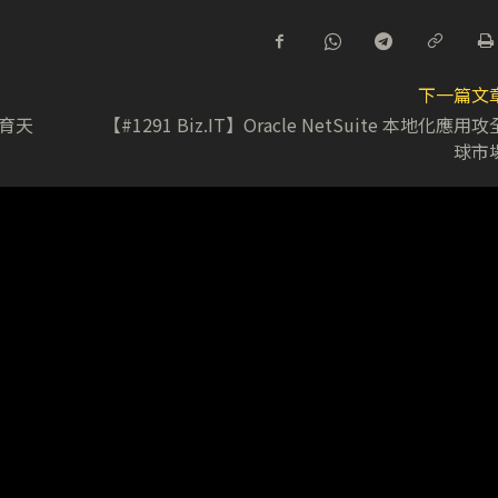
下一篇文
培育天
【#1291 Biz.IT】Oracle NetSuite 本地化應用攻
球市