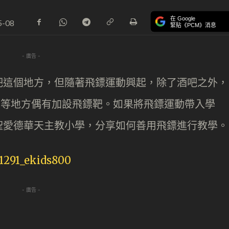
在 Google
5-08
緊貼《PCM》消息
- 廣告 -
吧這個地方，但隨著飛鏢運動興起，除了酒吧之外，
Cafe 等地方偶有加設飛鏢靶。如果將飛鏢運動帶入學
聖愛德華天主教小學，分享如何善用飛鏢進行教學。
- 廣告 -