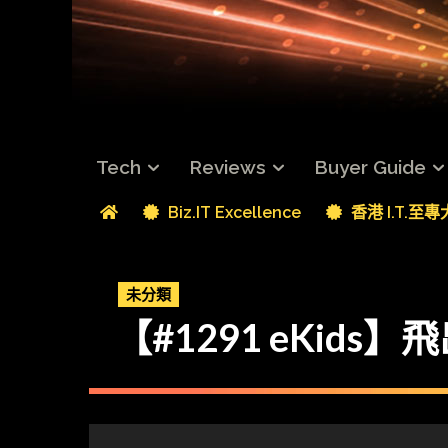
Tech
Reviews
Buyer Guide
Biz.IT Excellence
香港 I.T.至
未分類
【#1291 eKid