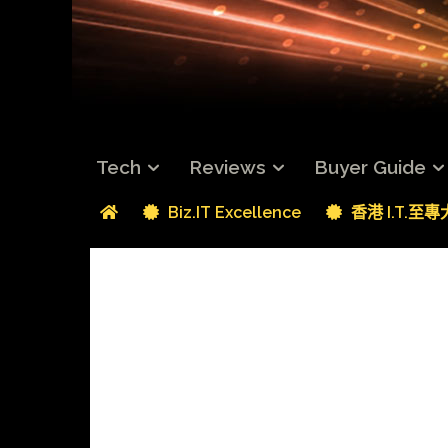
Tech
Reviews
Buyer Guide
Biz.IT Excellence
香港 I.T.至