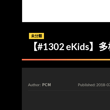
未分類
【#1302 eKids】
PCM
2018-0
Author:
Published: