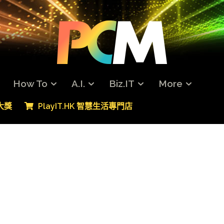
How To
A.I.
Biz.IT
More
專大獎
PlayIT.HK 智慧生活專門店