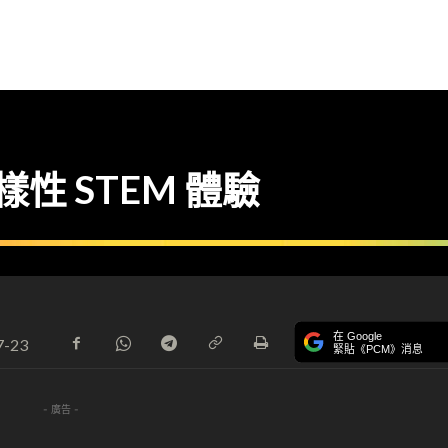
多樣性 STEM 體驗
在 Google
7-23
緊貼《PCM》消息
- 廣告 -