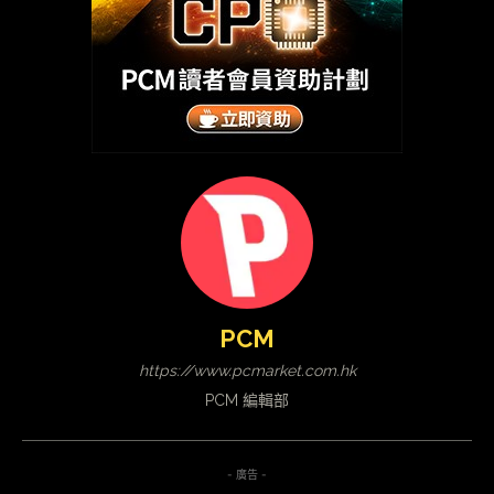
PCM
https://www.pcmarket.com.hk
PCM 編輯部
- 廣告 -