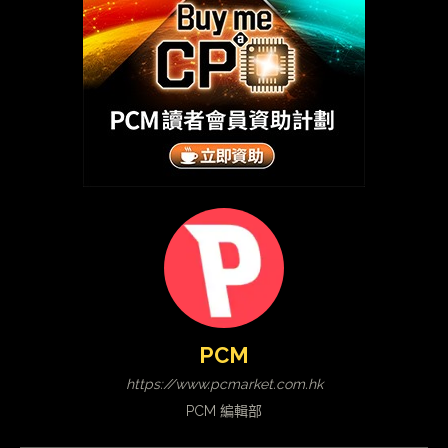
PCM
https://www.pcmarket.com.hk
PCM 編輯部