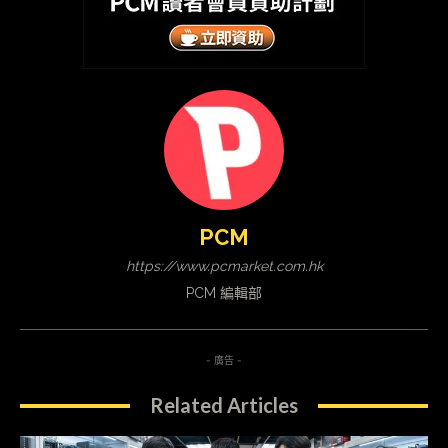
PCM
https://www.pcmarket.com.hk
PCM 編輯部
- 廣告 -
Related Articles