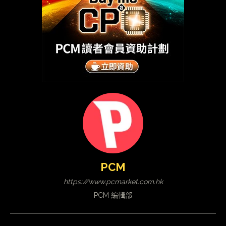
PCM
https://www.pcmarket.com.hk
PCM 編輯部