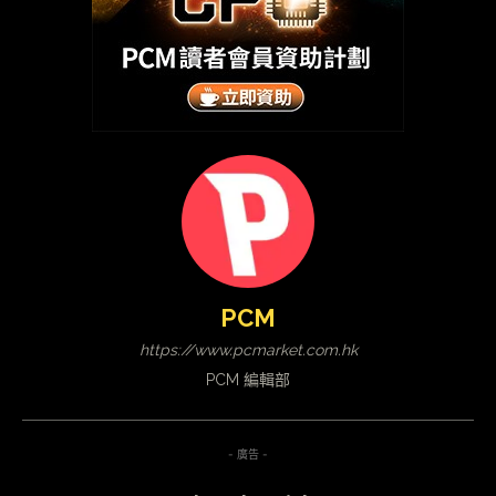
PCM
https://www.pcmarket.com.hk
PCM 編輯部
- 廣告 -