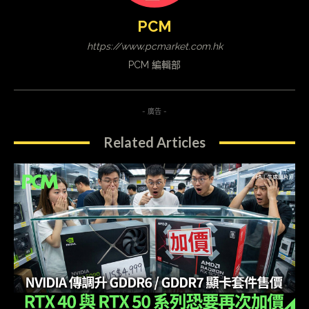
PCM
https://www.pcmarket.com.hk
PCM 編輯部
- 廣告 -
Related Articles