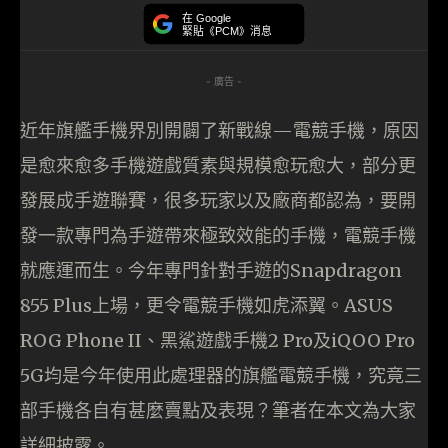
在 Google
緊貼《PCM》消息
- 廣告 -
近年旗艦手機界別開闢了新戰線—電競手機，原因
是愈來愈多手機遊戲質素與規模愈玩愈大，部分更
發展成手遊聯賽，很多玩家以及廠商都認為，要開
發一款專門為手遊帶來極致效能的手機，電競手機
就應運而生。今年專門針對手遊的Snapdragon
855 Plus上場，更令電競手機如虎添翼。ASUS
ROG Phone II、黑鯊遊戲手機2 Pro及iQOO Pro
5G均是今年使用此處理器的旗艦電競手機，究竟三
部手機各自有甚麼賣點及表現？筆者在本文為大家
詳細披露。