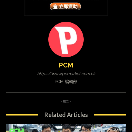
PCM
https://www.pcmarket.com.hk
PCM 編輯部
- 廣告 -
Related Articles