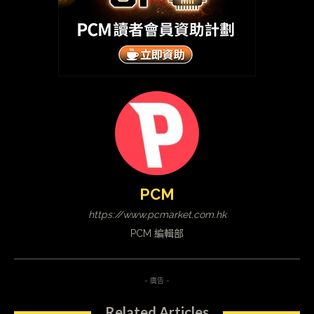
PCM
https://www.pcmarket.com.hk
PCM 編輯部
- 廣告 -
Related Articles