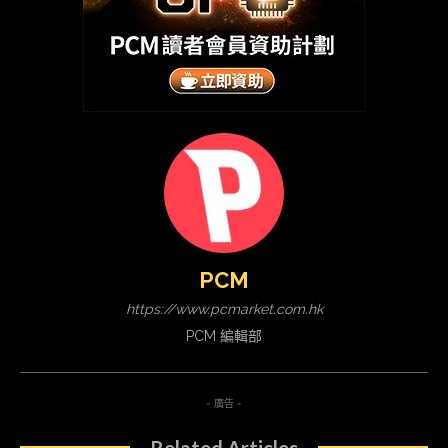
PCM
https://www.pcmarket.com.hk
PCM 編輯部
- 廣告 -
Related Articles