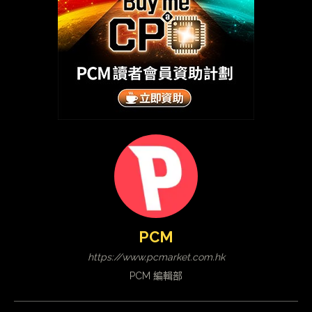
PCM
https://www.pcmarket.com.hk
PCM 編輯部