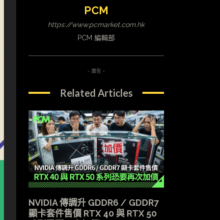
PCM
https://www.pcmarket.com.hk
PCM 編輯部
- 廣告 -
Related Articles
NVIDIA 傳調升 GDDR6 / GDDR7
顯卡套件售價 RTX 40 與 RTX 50