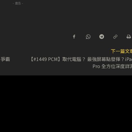
- 廣告 -
下一篇文
D 爭霸
【#1449 PCM】取代電腦？ 最強屏幕點發揮？iPa
Pro 全方位深度詳