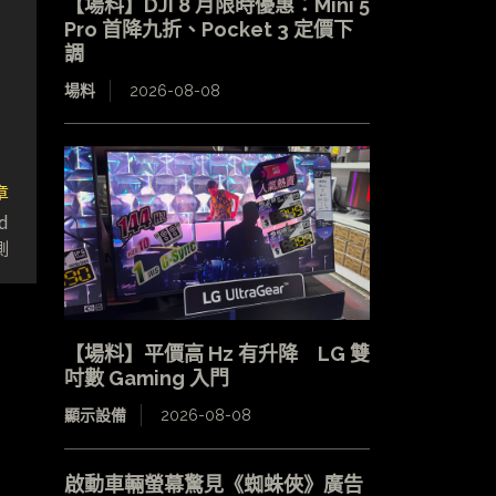
【場料】DJI 8 月限時優惠：Mini 5
Pro 首降九折、Pocket 3 定價下
調
場料
2026-08-08
章
d
測
【場料】平價高 Hz 有升降 LG 雙
吋數 Gaming 入門
顯示設備
2026-08-08
啟動車輛螢幕驚見《蜘蛛俠》廣告