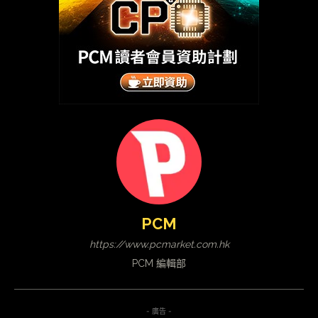
PCM
https://www.pcmarket.com.hk
PCM 編輯部
- 廣告 -