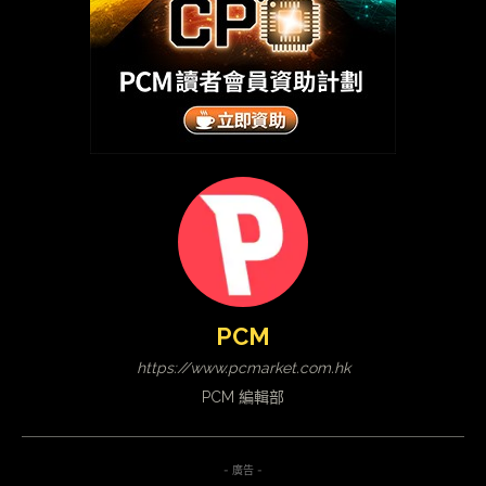
PCM
https://www.pcmarket.com.hk
PCM 編輯部
- 廣告 -