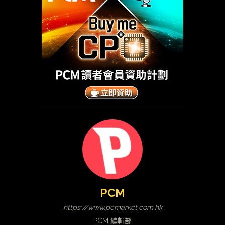
PCM
https://www.pcmarket.com.hk
PCM 編輯部