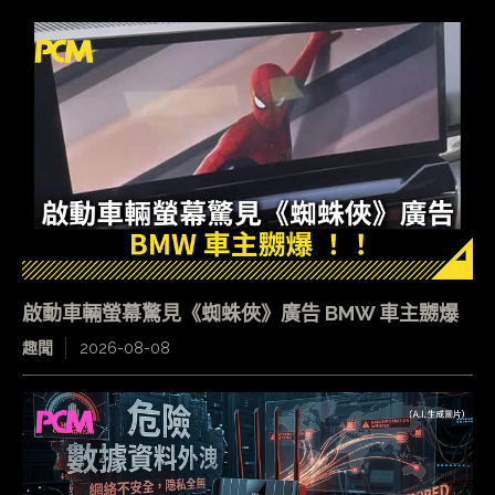
啟動車輛螢幕驚見《蜘蛛俠》廣告 BMW 車主嬲爆
趣聞
2026-08-08