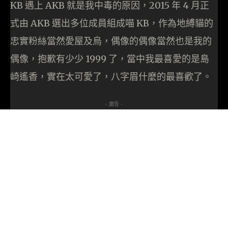
KB 遇上 AKB 就是我中毒的原因，2015 年 4 月正
式由 AKB 選出多位成員組成喵 KB，作為地縛貓的
忠實粉絲當然愛屋及烏，偶像的偶像當然也是我的
偶像，抱歉有少少 1999 了，當中我最喜愛的是島
崎遙香，實在太可愛了，八字眉什麼的最喜歡了。
- 廣告 -