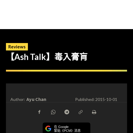
Reviews
【Ash Talk】毒入膏肓
Ayu Chan
Author:
Published:
2015-10-01
在 Google
緊貼《PCM》消息