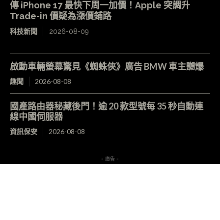
傳 iPhone 17 最快下周一加價！Apple 突調升
Trade-in 價疑為漲價鋪路
科技新聞
2026-08-09
啟動車輛螢幕驚見《蜘蛛俠》廣告 BMW 車主嬲爆
趣聞
2026-08-08
國產路由器秘藏後門！逾 20 款型號每 35 秒自動連
線中國伺服器
資訊保安
2026-08-08
- 廣告 -