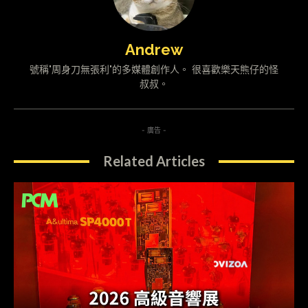
Andrew
號稱"周身刀無張利"的多媒體創作人。 很喜歡樂天熊仔的怪
叔叔。
- 廣告 -
Related Articles