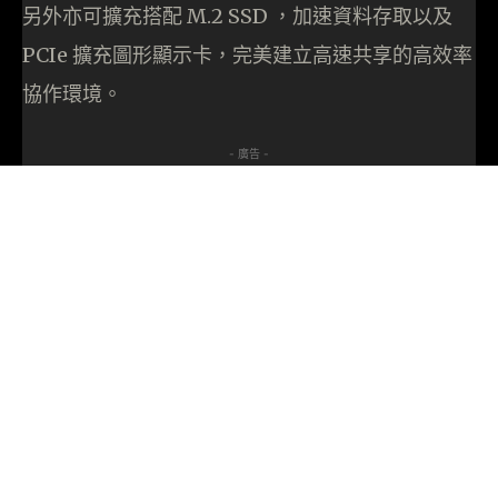
另外亦可擴充搭配 M.2 SSD ，加速資料存取以及
PCIe 擴充圖形顯示卡，完美建立高速共享的高效率
協作環境。
- 廣告 -