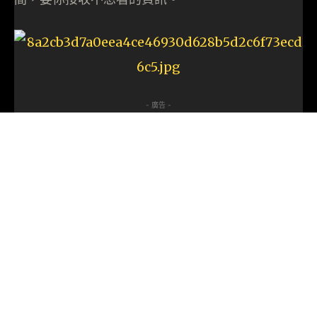
- 廣告 -