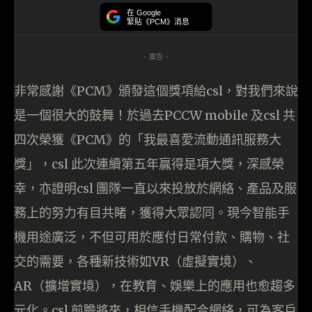
在 Google
緊貼《PCM》消息
- 廣告 -
非常感謝《PCM》頒發這個獎項給csl，對我們來說
是一個很大的鼓舞！於過去PCCW mobile 及csl 共
四次榮獲《PCM》的「我最喜愛流動通訊服務大
獎」，csl 此次連續第五年贏得是項大獎，深感榮
幸，亦證明csl 團隊一直以來投放於網絡、產品及服
務上的努力有目共睹，獲得大眾認同。現今智能手
機用途廣泛，不但可用於應付日常付款、購物、社
交的需要，各種新技術如VR（虛擬實境）、
AR（擴增實境），在教育、娛樂上的應用也愈趨多
元化。csl 前瞻將來，相信手機配合網絡，可為客戶