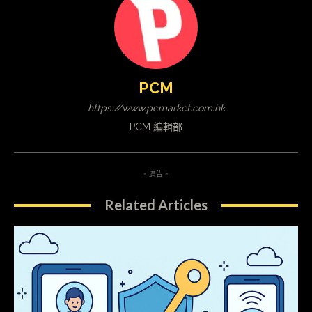
PCM
https://www.pcmarket.com.hk
PCM 編輯部
- 廣告 -
Related Articles