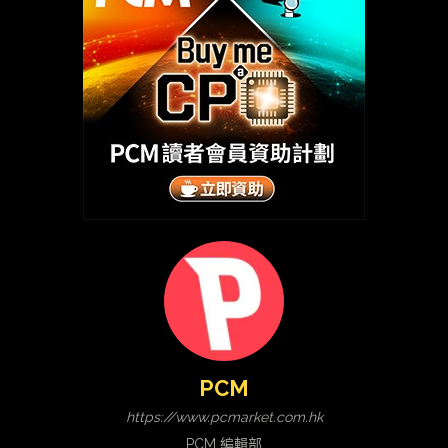
PCM
https://www.pcmarket.com.hk
PCM 編輯部