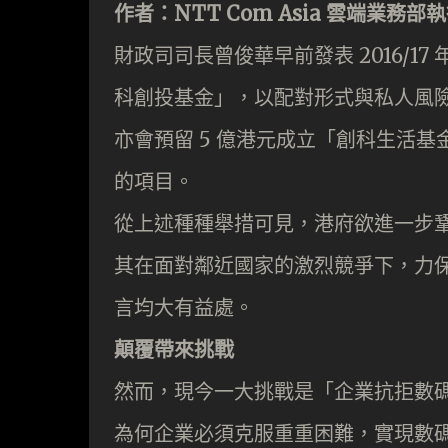
作者：NTT Com Asia 雲端業務
財政司司長曾俊華早前發表 2016/1
科創投基金」，以配對形式與私人風
亦會預留 5 億港元成立「創科生活
的項目。
從上述種種舉措可見，港府欲進一步
其在面對鄰近國家的激烈競爭下，力
言均大有益處。
顛覆帶來挑戰
然而，現今一大挑戰是「企業抗拒數
為何企業必須克服重重困難，實現數