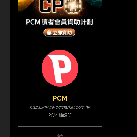
PCM
https://www.pcmarket.com.hk
PCM 編輯部
- 廣告 -