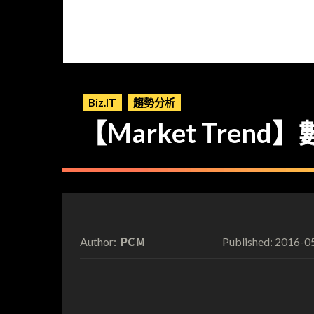
Biz.IT
趨勢分析
【Market Tren
PCM
2016-0
Author:
Published: