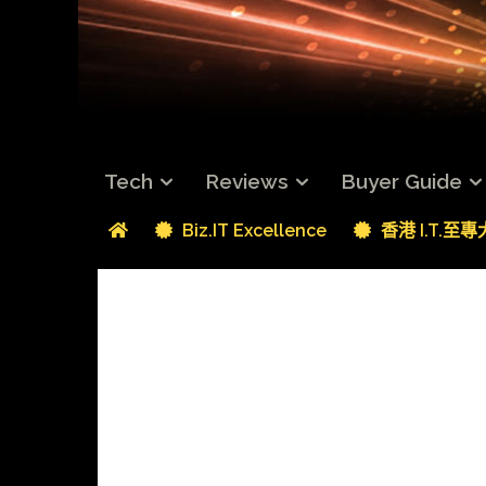
Tech
Reviews
Buyer Guide
Biz.IT Excellence
香港 I.T.至