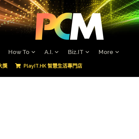
How To
A.I.
Biz.IT
More
專大獎
PlayIT.HK 智慧生活專門店