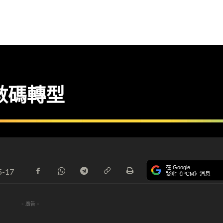
d】數碼轉型
在 Google
5-17
緊貼《PCM》消息
- 廣告 -